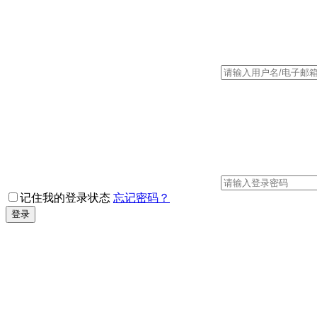
记住我的登录状态
忘记密码？
登录