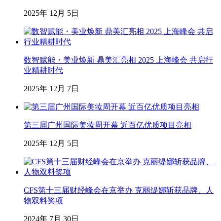
2025年 12月 5日
数智赋能・美业焕新 鼎美汇亮相 2025 上海峰会 共启行
业精耕时代
2025年 12月 7日
第三届广州国际美妆周开幕 近百亿优质项目亮相
2025年 12月 5日
CFS第十三届财经峰会在京举办 克丽缇娜斩获品牌、人
物双料奖项
2024年 7月 30日