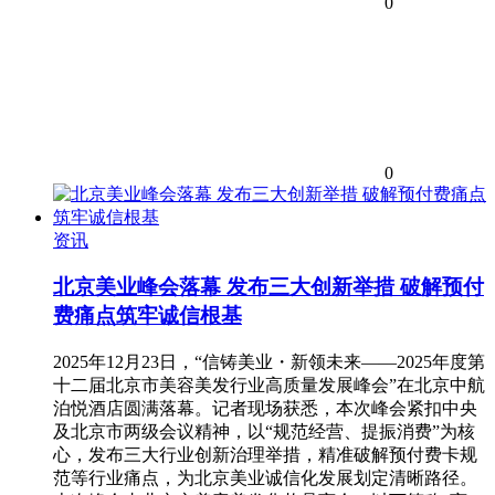
0
0
资讯
北京美业峰会落幕 发布三大创新举措 破解预付
费痛点筑牢诚信根基
2025年12月23日，“信铸美业・新领未来——2025年度第
十二届北京市美容美发行业高质量发展峰会”在北京中航
泊悦酒店圆满落幕。记者现场获悉，本次峰会紧扣中央
及北京市两级会议精神，以“规范经营、提振消费”为核
心，发布三大行业创新治理举措，精准破解预付费卡规
范等行业痛点，为北京美业诚信化发展划定清晰路径。