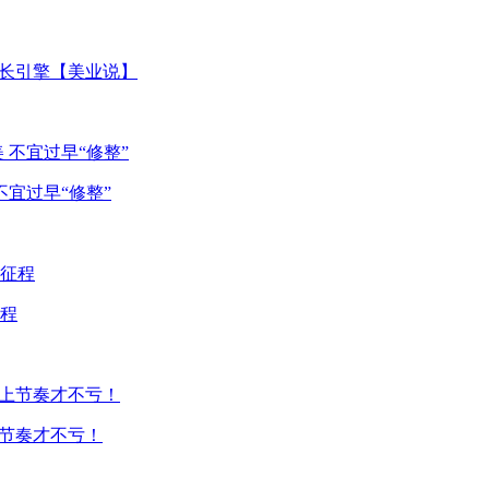
增长引擎【美业说】
宜过早“修整”
程
上节奏才不亏！