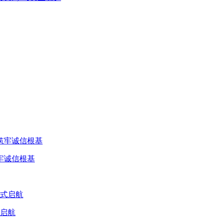
牢诚信根基
式启航