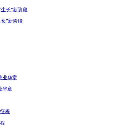
生长”新阶段
业华章
程