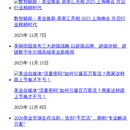
数智赋能・美业焕新 鼎美汇亮相 2025 上海峰会 共启行
业精耕时代
2025年 12月 7日
美丽田园发布三大超级战略 以超级品牌、超级连锁、超
级数字化引领高端美业新格局
2025年 11月 21日
美业自媒体“流量密码”如何引爆百万客流？商家这样跟
上节奏才不亏！
2025年 12月 8日
2026美业市场生存法则：告别“手艺活”，拥抱“专业解决
方案”