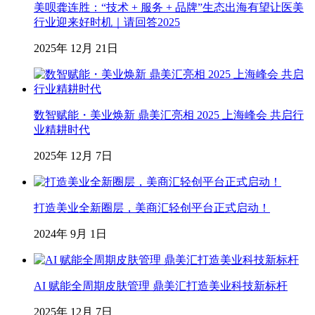
美呗龚连胜：“技术 + 服务 + 品牌”生态出海有望让医美
行业迎来好时机｜请回答2025
2025年 12月 21日
数智赋能・美业焕新 鼎美汇亮相 2025 上海峰会 共启行
业精耕时代
2025年 12月 7日
打造美业全新圈层，美商汇轻创平台正式启动！
2024年 9月 1日
AI 赋能全周期皮肤管理 鼎美汇打造美业科技新标杆
2025年 12月 7日