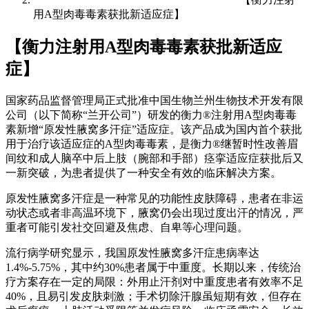
用A型肉毒毒素获批新适应症】
【衡力注射用A型肉毒毒素获批新适应
症】
国家药品监督管理局正式批准中国生物兰州生物技术开发有限
公司（以下简称“兰开公司”）研发的衡力®注射用A型肉毒毒
素新增“原发性腋窝多汗症”适应症。该产品成为国内首个获批
用于治疗该适应症的A型肉毒毒素，是衡力®继暂时性改善眉
间纹和成人脑卒中后上肢（腕部和手部）痉挛适应症获批后又
一新突破，为患者提供了一种安全有效的临床解决方案。
原发性腋窝多汗症是一种常见的功能性皮肤障碍，患者在非运
动状态或者非高温环境下，腋窝仍会出现过度出汗的情况，严
重者可能引发社交回避及焦虑、自卑等心理问题。
流行病学研究显示，我国原发性腋窝多汗症患病率达
1.4%-5.75%，其中约30%患者属于中重度。长期以来，传统治
疗方案存在一定的局限：外用止汗剂对中重度患者有效率不足
40%，且易引发皮肤刺激；手术切除汗腺虽短期有效，但存在