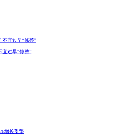
宜过早“修整”
26增长引擎