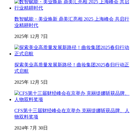
数智赋能・美业焕新 鼎美汇亮相 2025 上海峰会 共启行
业精耕时代
2025年 12月 7日
探索美业高质量发展新路径！曲妆集团2025春归行动正
式启航
2025年 12月 5日
CFS第十三届财经峰会在京举办 克丽缇娜斩获品牌、人
物双料奖项
2024年 7月 30日