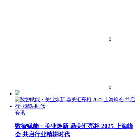
0
0
资讯
数智赋能・美业焕新 鼎美汇亮相 2025 上海峰
会 共启行业精耕时代