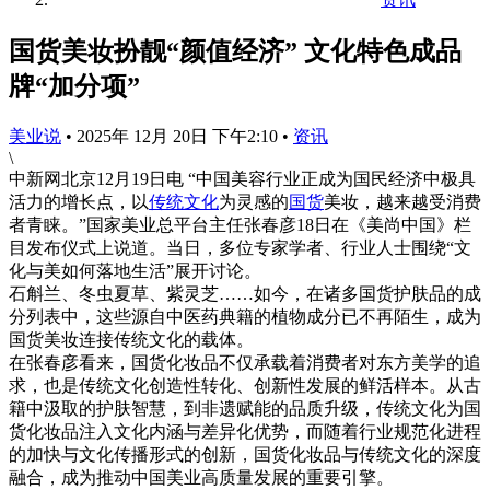
国货美妆扮靓“颜值经济” 文化特色成品
牌“加分项”
美业说
•
2025年 12月 20日 下午2:10
•
资讯
\
中新网北京12月19日电 “中国美容行业正成为国民经济中极具
活力的增长点，以
传统
文化
为灵感的
国货
美妆，越来越受消费
者青睐。”国家美业总平台主任张春彦18日在《美尚中国》栏
目发布仪式上说道。当日，多位专家学者、行业人士围绕“文
化与美如何落地生活”展开讨论。
石斛兰、冬虫夏草、紫灵芝……如今，在诸多国货护肤品的成
分列表中，这些源自中医药典籍的植物成分已不再陌生，成为
国货美妆连接传统文化的载体。
在张春彦看来，国货化妆品不仅承载着消费者对东方美学的追
求，也是传统文化创造性转化、创新性发展的鲜活样本。从古
籍中汲取的护肤智慧，到非遗赋能的品质升级，传统文化为国
货化妆品注入文化内涵与差异化优势，而随着行业规范化进程
的加快与文化传播形式的创新，国货化妆品与传统文化的深度
融合，成为推动中国美业高质量发展的重要引擎。