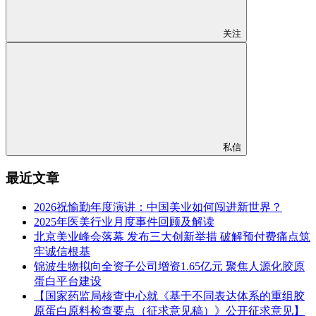
关注
私信
最近文章
2026祝愉勤年度演讲：中国美业如何闯进新世界？
2025年医美行业月度事件回顾及解读
北京美业峰会落幕 发布三大创新举措 破解预付费痛点筑
牢诚信根基
锦波生物拟向全资子公司增资1.65亿元 聚焦人源化胶原
蛋白平台建设
【国家药监局核查中心就《基于不同表达体系的重组胶
原蛋白原料检查要点（征求意见稿）》公开征求意见】