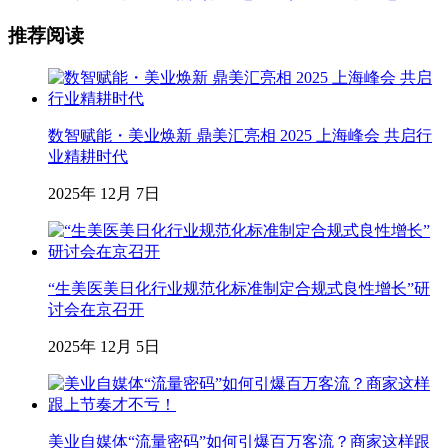
推荐阅读
数智赋能・美业焕新 鼎美汇亮相 2025 上海峰会 共启行
业精耕时代
2025年 12月 7日
“生美医美日化行业规范化标准制定合规式良性增长”研
讨会在京召开
2025年 12月 5日
美业自媒体“流量密码”如何引爆百万客流？商家这样跟