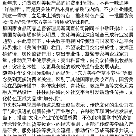
近年来，消费者对美妆产品的消费更趋理性，不再一味追捧
“洋品牌”，而是更关注产品本身的品质与内涵。不少企业捕捉
到这一需求，立足本土消费特点，推出特色产品，一批国货美
妆“潮品”凭借“东方美学”特质成功“出圈”。
原国家食品药品监督管理局新闻宣传司副司长申敬旺指出，当
前国货美妆崛起势头明显，文化与美业深度融合已成行业发展
趋势，在此背景下，中央数字电视国学频道与国家美业总平台
跨界推出《美尚中国》栏目。希望该栏目突出权威性，发挥正
确解读、舆论监督作用；突出专业性，凝聚专家与企业家力
量，推动美容业健康发展；突出科普性，向公众传播化妆品知
识；突出艺术性，以更具美感的形式传递行业发展动态。
随着中华文化国际影响力的提升，“东方美学”“草本养生”等概
念受到更多消费者关注。区别于其他国家的美妆产品，国货美
妆在品牌传播中，将传统刺绣、青花瓷、敦煌壁画等文化元素
融入产品设计，往往能在海内外社交平台引发话题性传播，文
化特色正成为品牌“加分项”。
中央数字电视国学频道总监王俊生表示，传统文化的生命力在
于与时俱进的创新传播与产业融合。在移动互联网快速发展的
当下，搭建“文化+产业”的沟通桥梁，不仅能将国学中的诚信
理念转化为国货美妆企业的经营准则，更能把传统美学融入产
品研发、服务体验等发展全流程，推动行业形成高标准共识与