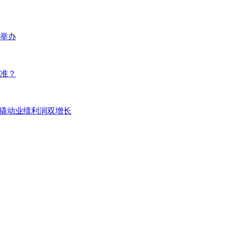
口举办
准？
”撬动业绩利润双增长