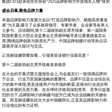
集团CEO赵承佑先生荣获“2025品牌影响力年度领军人物”殊荣
盛会启幕,聚焦品牌力量
本届品牌影响力发展大会以“打造品牌影响力、赋能高质量发
展”为主题,吸引了众多政府领导、专家学者、企业家等各界人
士参与。活动期间,第十二届政协副主席齐续春、第一届国务
院国有重点大型企业监事会主席谢钟毓等多位重量级嘉宾出
席,围绕品牌创新与新质生产力、中国品牌创建行动等热点话
题展开深入探讨与交流。
第十二届政协副主席齐续春发表致辞
在大会的开幕式暨主题报告会上,与会嘉宾们一致强调品牌对
于企业、行业乃至国家战略的重要性。品牌不仅是企业综合实
力的集中体现,更是连接用户与市场的桥梁,是推动行业进步和
社会发展的无形力量。在全球经济格局深刻变革、竞争日益激
烈的当下,品牌影响力的构建与提升已成为企业战略的关键命
题。而克丽缇娜在此次大会中脱颖而出,正是其品牌影响力和
行业地位的有力证明。