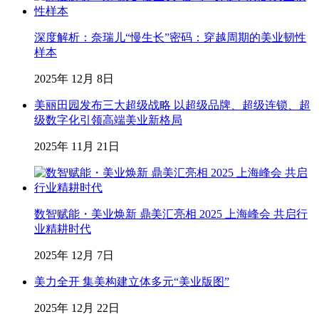
深度解析：奈瑞儿“慢生长”密码：穿越周期的美业韧性
样本
2025年 12月 8日
美丽田园发布三大超级战略 以超级品牌、超级连锁、超
级数字化引领高端美业新格局
2025年 11月 21日
数智赋能・美业焕新 鼎美汇亮相 2025 上海峰会 共启行
业精耕时代
2025年 12月 7日
美力全开 集美构建立体多元“美业版图”
2025年 12月 22日