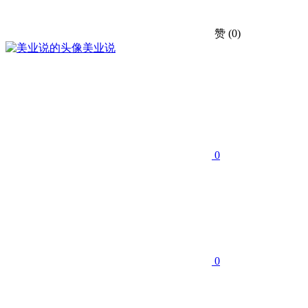
赞
(0)
美业说
0
0