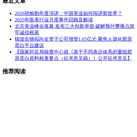
最近文章
2026祝愉勤年度演讲：中国美业如何闯进新世界？
2025年医美行业月度事件回顾及解读
北京美业峰会落幕 发布三大创新举措 破解预付费痛点筑
牢诚信根基
锦波生物拟向全资子公司增资1.65亿元 聚焦人源化胶原
蛋白平台建设
【国家药监局核查中心就《基于不同表达体系的重组胶
原蛋白原料检查要点（征求意见稿）》公开征求意见】
推荐阅读