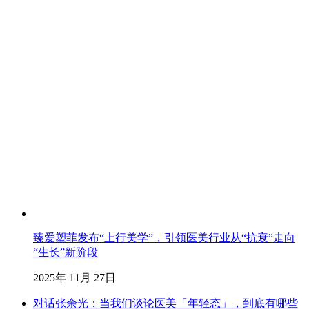
臻爱塑菲发布“上行美学”，引领医美行业从“抗衰”走向
“生长”新阶段
2025年 11月 27日
对话张余光：当我们谈论医美「年轻态」，到底有哪些