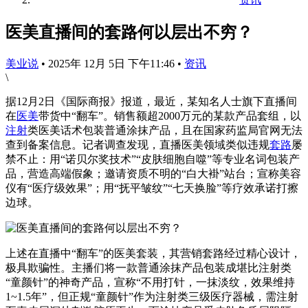
医美直播间的套路何以层出不穷？
美业说
•
2025年 12月 5日 下午11:46
•
资讯
\
据12月2日《国际商报》报道，最近，某知名人士旗下直播间
在
医美
带货中“翻车”。销售额超2000万元的某款产品套组，以
注射
类医美话术包装普通涂抹产品，且在国家药监局官网无法
查到备案信息。记者调查发现，直播医美领域类似违规
套路
屡
禁不止：用“诺贝尔奖技术”“皮肤细胞自噬”等专业名词包装产
品，营造高端假象；邀请资质不明的“白大褂”站台；宣称美容
仪有“医疗级效果”；用“抚平皱纹”“七天换脸”等疗效承诺打擦
边球。
上述在直播中“翻车”的医美套装，其营销套路经过精心设计，
极具欺骗性。主播们将一款普通涂抹产品包装成堪比注射类
“童颜针”的神奇产品，宣称“不用打针，一抹淡纹，效果维持
1~1.5年”，但正规“童颜针”作为注射类三级医疗器械，需注射