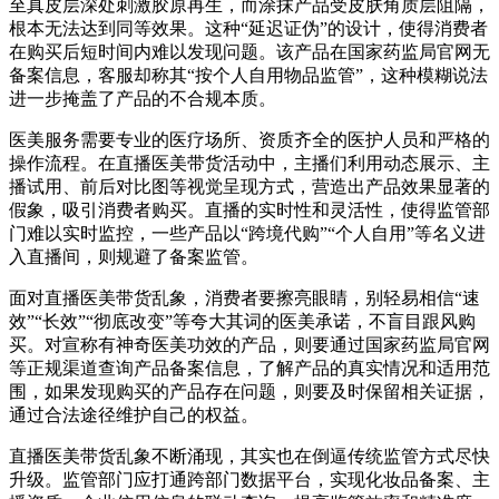
至真皮层深处刺激胶原再生，而涂抹产品受皮肤角质层阻隔，
根本无法达到同等效果。这种“延迟证伪”的设计，使得消费者
在购买后短时间内难以发现问题。该产品在国家药监局官网无
备案信息，客服却称其“按个人自用物品监管”，这种模糊说法
进一步掩盖了产品的不合规本质。
医美服务需要专业的医疗场所、资质齐全的医护人员和严格的
操作流程。在直播医美带货活动中，主播们利用动态展示、主
播试用、前后对比图等视觉呈现方式，营造出产品效果显著的
假象，吸引消费者购买。直播的实时性和灵活性，使得监管部
门难以实时监控，一些产品以“跨境代购”“个人自用”等名义进
入直播间，则规避了备案监管。
面对直播医美带货乱象，消费者要擦亮眼睛，别轻易相信“速
效”“长效”“彻底改变”等夸大其词的医美承诺，不盲目跟风购
买。对宣称有神奇医美功效的产品，则要通过国家药监局官网
等正规渠道查询产品备案信息，了解产品的真实情况和适用范
围，如果发现购买的产品存在问题，则要及时保留相关证据，
通过合法途径维护自己的权益。
直播医美带货乱象不断涌现，其实也在倒逼传统监管方式尽快
升级。监管部门应打通跨部门数据平台，实现化妆品备案、主