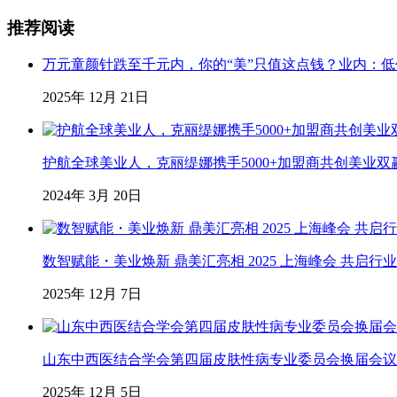
推荐阅读
万元童颜针跌至千元内，你的“美”只值这点钱？业内：
2025年 12月 21日
护航全球美业人，克丽缇娜携手5000+加盟商共创美业双
2024年 3月 20日
数智赋能・美业焕新 鼎美汇亮相 2025 上海峰会 共启行
2025年 12月 7日
山东中西医结合学会第四届皮肤性病专业委员会换届会议
2025年 12月 5日