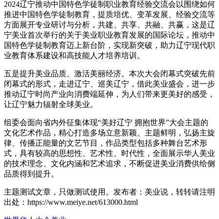
2024辽宁推动中国特色学徒制职业教育经验交流会以围绕如何
推进中国特色学徒制教育，提质培优、变革发展、经验交流等
方面展开专业研讨与分析，共建、共享、共融、共赢，这是辽
宁美业首次举行的关于美业职业教育发展的国际论坛，推动中
国特色学徒制教育迈上新台阶，实现新突破，助力辽宁现代职
业教育体系建设和高技能人才培养培训。
五是提升美业品质、激活美丽经济。本次大会闭幕式突破先前
闭幕式的形式，走进辽宁、巡美辽宁，借此美业盛会，进一步
推动辽宁时尚产业向消费端延伸，为人们带来更美好的感受，
让辽宁魅力辐射全球美业。
组委会面向省内外征集体现“美好辽宁 拥抱世界”大会主题的
文化艺术作品，精心打造多场立意新颖、主题鲜明，弘扬主旋
律、传播正能量的文艺节目，作品类型包括多种舞台艺术形
式，具有较高的思想性、艺术性、时代性，全面展示华人美业
的技术理念、文化内涵和艺术追求，不断促进美业消费供给侧
品质得到提升。
主题测试文章，只做测试使用。发布者：美业说，转转请注明
出处：
https://www.meiye.net/613000.html