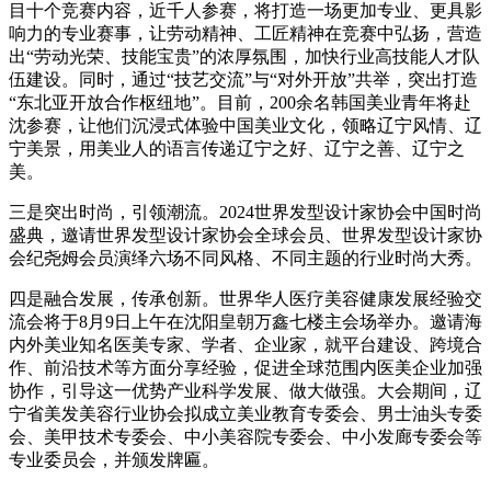
目十个竞赛内容，近千人参赛，将打造一场更加专业、更具影
响力的专业赛事，让劳动精神、工匠精神在竞赛中弘扬，营造
出“劳动光荣、技能宝贵”的浓厚氛围，加快行业高技能人才队
伍建设。同时，通过“技艺交流”与“对外开放”共举，突出打造
“东北亚开放合作枢纽地”。目前，200余名韩国美业青年将赴
沈参赛，让他们沉浸式体验中国美业文化，领略辽宁风情、辽
宁美景，用美业人的语言传递辽宁之好、辽宁之善、辽宁之
美。
三是突出时尚，引领潮流。2024世界发型设计家协会中国时尚
盛典，邀请世界发型设计家协会全球会员、世界发型设计家协
会纪尧姆会员演绎六场不同风格、不同主题的行业时尚大秀。
四是融合发展，传承创新。世界华人医疗美容健康发展经验交
流会将于8月9日上午在沈阳皇朝万鑫七楼主会场举办。邀请海
内外美业知名医美专家、学者、企业家，就平台建设、跨境合
作、前沿技术等方面分享经验，促进全球范围内医美企业加强
协作，引导这一优势产业科学发展、做大做强。大会期间，辽
宁省美发美容行业协会拟成立美业教育专委会、男士油头专委
会、美甲技术专委会、中小美容院专委会、中小发廊专委会等
专业委员会，并颁发牌匾。