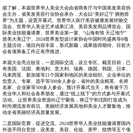
据了解，本届世界华人美业大会由省商务厅与中国美发美容协
会主办，省美发美容行业协会承办，大会以“美好辽宁 拥抱世
界”为主题，设置开幕式、世界华人医疗美容健康发展经验交
流会、世界华人美业艺术成果汇演、美容美发用品博览会、国
际美业技能邀请赛、世界美业第一宴、“山海有情 天辽地宁”
巡美大美辽宁、2024世界发型设计家协会中国时尚盛典等8项
主题活动，项目内容丰富，形式新颖，成果值得期待。目前大
会各项筹备工作正有序推进。
本届大会亮点纷呈，一是国际交流，设立专区。截至目前，已
有美国、法国、奥地利、意大利、瑞典、德国、韩国、日本、
马来西亚、新加坡等21个国家和地区的美业组织、企业单位的
负责人、专家、选手等500余人参会，省外的美业精英、名师
名家、企业家等500多人参会。预计开幕式当天，将有逾千万
美业华人和社会各界朋友，通过“线上线下”的方式参与开幕式
活动。 让世界美业资源向辽宁聚焦，将辽宁和沈阳打造成为
时尚潮流发布前沿、美丽经济发展高地和美业人才聚集地，推
动全省美丽经济高质量发展。
二是国际竞赛，促进交流。2024世界华人美业技能邀请赛国内
外选手同台竞技，设美发、美容、化妆、美甲、纹绣等五个项