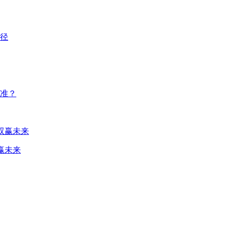
准？
赢未来