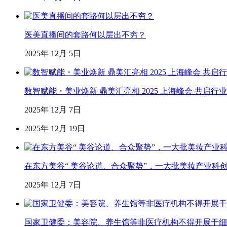
医美直播间的套路何以层出不穷？
2025年 12月 5日
数智赋能・美业焕新 鼎美汇亮相 2025 上海峰会 共启行
2025年 12月 7日
2025年 12月 19日
在东方美谷“ 美谷论道、合众聚势”，一大批美妆产业科
2025年 12月 7日
国家卫健委：美容院、养生馆等非医疗机构不得开展干细