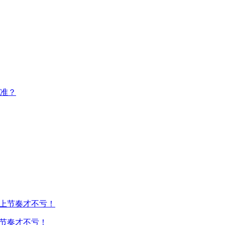
准？
上节奏才不亏！