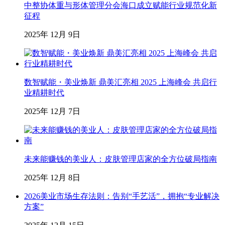
中整协体重与形体管理分会海口成立赋能行业规范化新
征程
2025年 12月 9日
数智赋能・美业焕新 鼎美汇亮相 2025 上海峰会 共启行
业精耕时代
2025年 12月 7日
未来能赚钱的美业人：皮肤管理店家的全方位破局指南
2025年 12月 8日
2026美业市场生存法则：告别“手艺活”，拥抱“专业解决
方案”