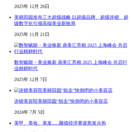
2025年 12月 26日
美丽田园发布三大超级战略 以超级品牌、超级连锁、超
级数字化引领高端美业新格局
2025年 11月 21日
数智赋能・美业焕新 鼎美汇亮相 2025 上海峰会 共启行
业精耕时代
2025年 12月 7日
连锁美容院美丽田园“狙击”快倒闭的小美容店
2024年 7月 5日
美甲、美妆、美发......颜值经济赛道愈发火热