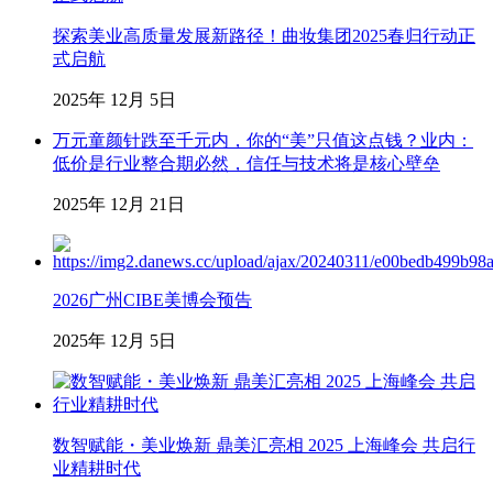
探索美业高质量发展新路径！曲妆集团2025春归行动正
式启航
2025年 12月 5日
万元童颜针跌至千元内，你的“美”只值这点钱？业内：
低价是行业整合期必然，信任与技术将是核心壁垒
2025年 12月 21日
2026广州CIBE美博会预告
2025年 12月 5日
数智赋能・美业焕新 鼎美汇亮相 2025 上海峰会 共启行
业精耕时代