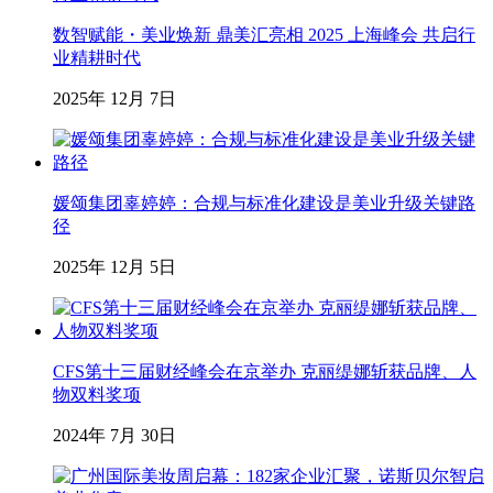
数智赋能・美业焕新 鼎美汇亮相 2025 上海峰会 共启行
业精耕时代
2025年 12月 7日
媛颂集团辜婷婷：合规与标准化建设是美业升级关键路
径
2025年 12月 5日
CFS第十三届财经峰会在京举办 克丽缇娜斩获品牌、人
物双料奖项
2024年 7月 30日