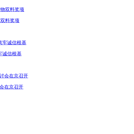
物双料奖项
牢诚信根基
讨会在京召开