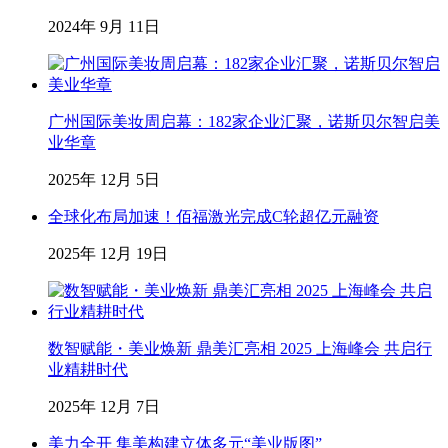
2024年 9月 11日
广州国际美妆周启幕：182家企业汇聚，诺斯贝尔智启美
业华章
2025年 12月 5日
全球化布局加速！佰福激光完成C轮超亿元融资
2025年 12月 19日
数智赋能・美业焕新 鼎美汇亮相 2025 上海峰会 共启行
业精耕时代
2025年 12月 7日
美力全开 集美构建立体多元“美业版图”