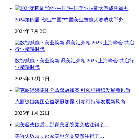
2024第四届“创业中国”中国美业技能大赛成功举办
2024年 7月 2日
数智赋能・美业焕新 鼎美汇亮相 2025 上海峰会 共启行
业精耕时代
2025年 12月 7日
克丽缇娜集团公益双冠加冕 引领可持续发展新风尚
2025年 1月 22日
美容失败后，那家美容院竟突然注销了…