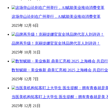
这场华山论剑在广州举行，AI赋能美业推动消费变革
2025年 12月 6日
品牌再升级！克丽缇娜官宣全球品牌代言人刘诗诗！
2025年 10月 31日
数智赋能・美业焕新 鼎美汇亮相 2025 上海峰会 共启行
2025年 12月 7日
当医美机构拓客盯上大学生 医生提醒：拥有青春就是美 不
2025年 12月 21日