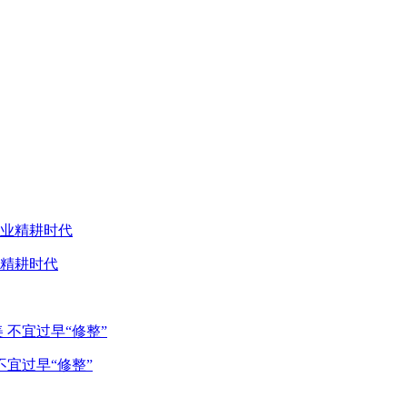
业精耕时代
宜过早“修整”