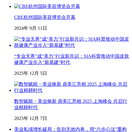
CBE杭州国际美容博览会开幕
2024年 9月 11日
“专业无界”成“美力”行业新共识：SIA科盟推动中国皮肤
健康产业步入“新基建”时代
2025年 12月 5日
数智赋能・美业焕新 鼎美汇亮相 2025 上海峰会 共启行
业精耕时代
2025年 12月 7日
美业私域增长破局：告别无效内卷，用“六步心法”重构