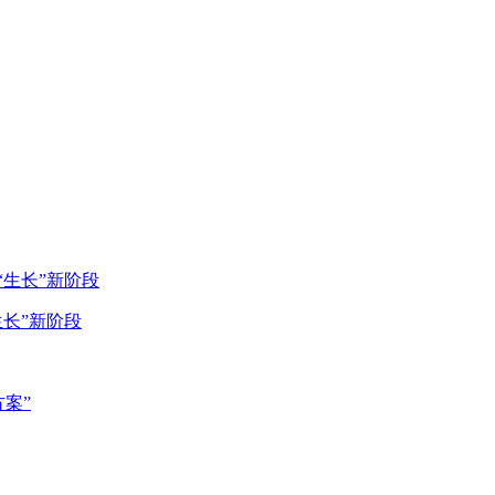
生长”新阶段
方案”