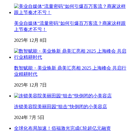
美业自媒体“流量密码”如何引爆百万客流？商家这样跟
上节奏才不亏！
2025年 12月 8日
数智赋能・美业焕新 鼎美汇亮相 2025 上海峰会 共启行
业精耕时代
2025年 12月 7日
连锁美容院美丽田园“狙击”快倒闭的小美容店
2024年 7月 5日
全球化布局加速！佰福激光完成C轮超亿元融资