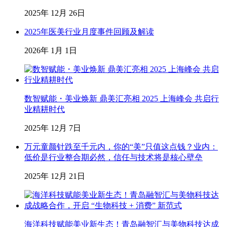
2025年 12月 26日
2025年医美行业月度事件回顾及解读
2026年 1月 1日
数智赋能・美业焕新 鼎美汇亮相 2025 上海峰会 共启行
业精耕时代
2025年 12月 7日
万元童颜针跌至千元内，你的“美”只值这点钱？业内：
低价是行业整合期必然，信任与技术将是核心壁垒
2025年 12月 21日
海洋科技赋能美业新生态！青岛融智汇与美物科技达成