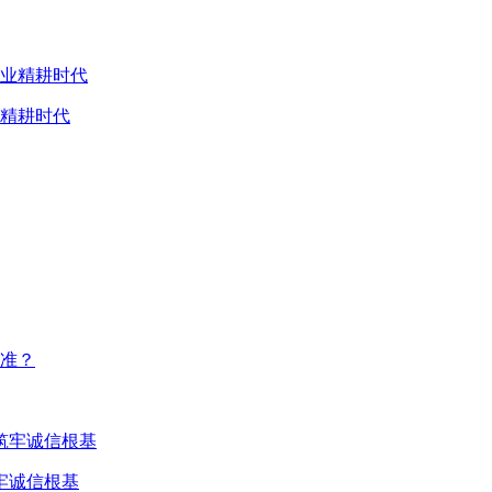
业精耕时代
准？
牢诚信根基